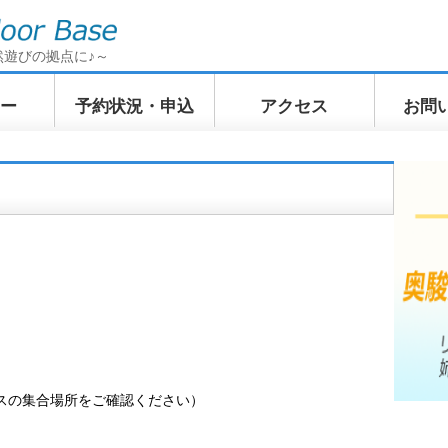
然遊びの拠点に♪～
ー
予約状況・申込
アクセス
お問
イクリン
てくてくトレッキン
ふわふわWindSUP
ぷかぷか
訪ツアー
グ 奥駿河の山上散歩
ツアー
ツアー
スの集合場所をご確認ください）