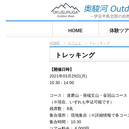
～伊豆半島北部の自
HOME
体験ツア
HOME
イベント
トレッキング
>
>
ぶらっとサ
トレッキング
グ奥駿河探
【開催日時】
2021年03月29日(月)
10:30 - 14:00
コース： 達磨山・発端丈山・金冠山コース
（※現在、いずれも申込可能です）
残席数： 8名
集合場所： 現地集合（※詳細情報で各コー
集合時間： 10:30
ツアー料金： 6,000円