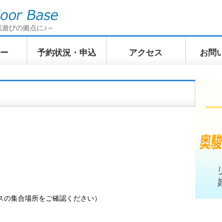
然遊びの拠点に♪～
ー
予約状況・申込
アクセス
お問
イクリン
てくてくトレッキン
ふわふわWindSUP
ぷかぷか
訪ツアー
グ 奥駿河の山上散歩
ツアー
ツアー
スの集合場所をご確認ください）