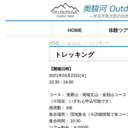
～伊豆半島北部の自
HOME
体験ツア
HOME
イベント
トレッキング
>
>
ぶらっとサ
トレッキング
グ奥駿河探
【開催日時】
2021年03月23日(火)
10:30 - 14:00
コース： 達磨山・発端丈山・金冠山コース
（※現在、いずれも申込可能です）
残席数： 8名
集合場所： 現地集合（※詳細情報で各コー
集合時間： 10:30
ツアー料金： 6,000円