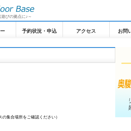
然遊びの拠点に♪～
ー
予約状況・申込
アクセス
お問
イクリン
てくてくトレッキン
ふわふわWindSUP
ぷかぷか
訪ツアー
グ 奥駿河の山上散歩
ツアー
ツアー
スの集合場所をご確認ください）