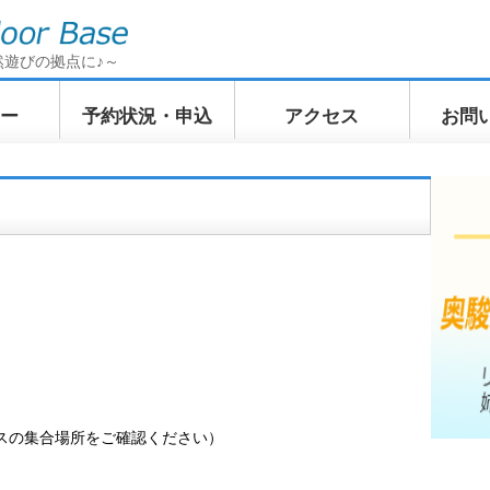
然遊びの拠点に♪～
ー
予約状況・申込
アクセス
お問
イクリン
てくてくトレッキン
ふわふわWindSUP
ぷかぷか
訪ツアー
グ 奥駿河の山上散歩
ツアー
ツアー
スの集合場所をご確認ください）