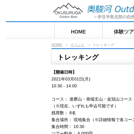
～伊豆半島北部の自
HOME
体験ツア
HOME
イベント
トレッキング
>
>
ぶらっとサ
トレッキング
グ奥駿河探
【開催日時】
2021年03月01日(月)
10:30 - 14:00
コース： 達磨山・発端丈山・金冠山コース
（※現在、いずれも申込可能です）
残席数： 8名
集合場所： 現地集合（※詳細情報で各コー
集合時間： 10:30
ツアー料金： 6,000円