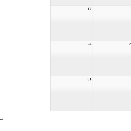
17
1
24
2
31
-->