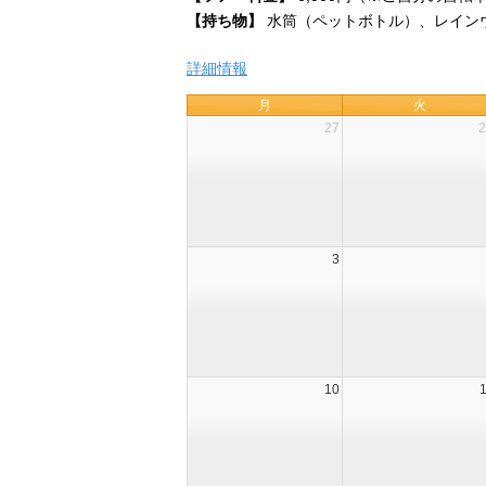
【持ち物】
水筒（ペットボトル）、レイン
詳細情報
月
火
27
2
3
10