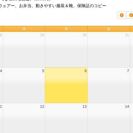
ウェアー、お弁当、動きやすい服装＆靴、保険証のコピー
水
木
金
8
29
30
31
4
5
6
7
11
12
13
14