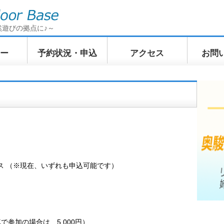
然遊びの拠点に♪～
ー
予約状況・申込
アクセス
お問
イクリン
てくてくトレッキン
ふわふわWindSUP
ぷかぷか
訪ツアー
グ 奥駿河の山上散歩
ツアー
ツアー
ス （※現在、いずれも申込可能です）
で参加の場合は、5,000円）