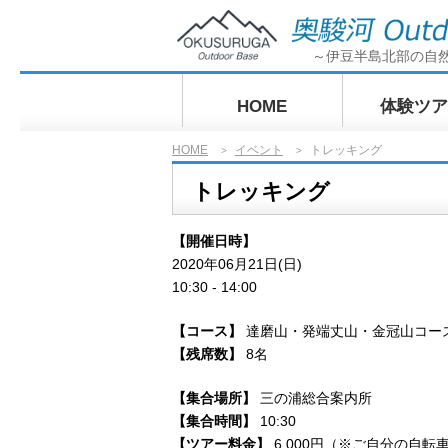
～伊豆半島北部の自
HOME
体験ツア
HOME
イベント
トレッキング
>
>
ぶらっとサ
トレッキング
グ奥駿河探
【開催日時】
2020年06月21日(日)
10:30 - 14:00
【コース】
達磨山・発端丈山・金冠山コー
【残席数】
8名
【集合場所】
三の浦総合案内所
【集合時間】
10:30
【ツアー料金】
6,000円（※ご自分の自転車