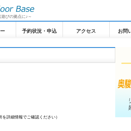
然遊びの拠点に♪～
ー
予約状況・申込
アクセス
お問
イクリン
てくてくトレッキン
ふわふわWindSUP
ぷかぷか
訪ツアー
グ 奥駿河の山上散歩
ツアー
ツアー
所を詳細情報でご確認ください）