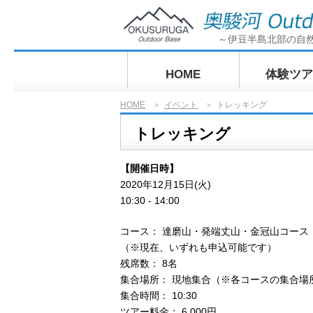
～伊豆半島北部の自
HOME
体験ツア
HOME
イベント
トレッキング
>
>
ぶらっとサ
トレッキング
グ奥駿河探
【開催日時】
2020年12月15日(火)
10:30 - 14:00
コース： 達磨山・発端丈山・金冠山コース
（※現在、いずれも申込可能です）
残席数： 8名
集合場所： 現地集合（※各コースの集合場
集合時間： 10:30
ツアー料金： 6,000円