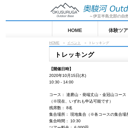
～伊豆半島北部の自
HOME
体験ツア
HOME
イベント
トレッキング
>
>
ぶらっとサ
トレッキング
グ奥駿河探
【開催日時】
2020年10月15日(木)
10:30 - 14:00
コース： 達磨山・発端丈山・金冠山コース
（※現在、いずれも申込可能です）
残席数： 8名
集合場所： 現地集合（※各コースの集合場
集合時間： 10:30
ツアー料金： 6,000円