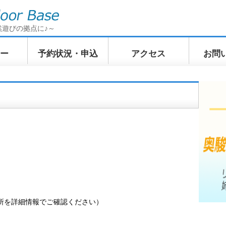
然遊びの拠点に♪～
ー
予約状況・申込
アクセス
お問
イクリン
てくてくトレッキン
ふわふわWindSUP
ぷかぷか
訪ツアー
グ 奥駿河の山上散歩
ツアー
ツアー
所を詳細情報でご確認ください）