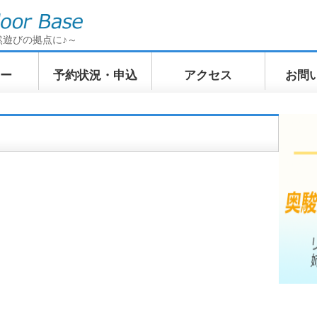
然遊びの拠点に♪～
ー
予約状況・申込
アクセス
お問
イクリン
てくてくトレッキン
ふわふわWindSUP
ぷかぷか
訪ツアー
グ 奥駿河の山上散歩
ツアー
ツアー