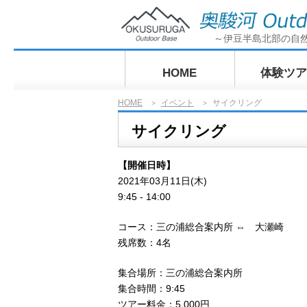
～伊豆半島北部の自
HOME
体験ツア
HOME
イベント
サイクリング
>
>
ぶらっとサ
サイクリング
グ奥駿河探
【開催日時】
2021年03月11日(木)
9:45 - 14:00
コース：三の浦総合案内所 ⇔ 大瀬崎
残席数：4名
集合場所：三の浦総合案内所
集合時間：9:45
ツアー料金：5,000円